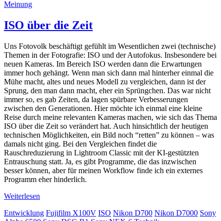
Meinung
ISO über die Zeit
Uns Fotovolk beschäftigt gefühlt im Wesentlichen zwei (technische)
Themen in der Fotografie: ISO und der Autofokus. Insbesondere bei
neuen Kameras. Im Bereich ISO werden dann die Erwartungen
immer hoch gehängt. Wenn man sich dann mal hinterher einmal die
Mühe macht, altes und neues Modell zu vergleichen, dann ist der
Sprung, den man dann macht, eher ein Sprüngchen. Das war nicht
immer so, es gab Zeiten, da lagen spürbare Verbesserungen
zwischen den Generationen. Hier möchte ich einmal eine kleine
Reise durch meine relevanten Kameras machen, wie sich das Thema
ISO über die Zeit so verändert hat. Auch hinsichtlich der heutigen
technischen Möglichkeiten, ein Bild noch “retten” zu können – was
damals nicht ging. Bei den Vergleichen findet die
Rauschreduzierung in Lightroom Classic mit der KI-gestützten
Entrauschung statt. Ja, es gibt Programme, die das inzwischen
besser können, aber für meinen Workflow finde ich ein externes
Programm eher hinderlich.
Weiterlesen
Entwicklung
Fujifilm X100V
ISO
Nikon D700
Nikon D7000
Sony