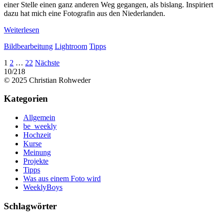
einer Stelle einen ganz anderen Weg gegangen, als bislang. Inspiriert
dazu hat mich eine Fotografin aus den Niederlanden.
Weiterlesen
Bildbearbeitung
Lightroom
Tipps
Seitennummerierung
1
2
…
22
Nächste
10/218
der
© 2025 Christian Rohweder
Beiträge
Kategorien
Allgemein
be_weekly
Hochzeit
Kurse
Meinung
Projekte
Tipps
Was aus einem Foto wird
WeeklyBoys
Schlagwörter