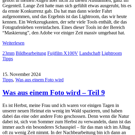
gehört in meinen Augen aber nicht zu diesen Ausnahmen, ganz im
Gegenteil. Lange Zeit hatte man sich gefühlt etwas ausgeruht, bis es
da ernste Konkurrenz gab. Da hat man dann wieder Fahrt
aufgenommen, und das Ergebnis ist das Lightroom, das wir heute
kennen. Ein Werkzeugkasten, der sehr viele Tools enthält, die das
Fotografenleben vereinfachen. Eines dieser Tools ist der Bereich
“Maskierung”, den Adobe vor einiger Zeit massiv umgebaut hat.
Weiterlesen
23mm
Bildbearbeitung
Fujifilm X100V
Landschaft
Lightroom
Tipps
15. November 2024
Tipps
,
Was aus einem Foto wird
Was aus einem Foto wird – Teil 9
Es ist Herbst, meine Frau und ich waren vor einigen Tagen in
unserer neuen Heimat ein wenig im Wald spazieren, und haben
dabei das eine oder andere Foto geschossen. Denn wenn die Natur
dabei ist, sich von Sommer zum Herbst zu verwandeln, dann ist das
immer auch ein besonderes Schauspiel – für das man sich im Alltag
oft zu wenig Zeit nimmt. In der Nachbearbeitung bin ich dann an