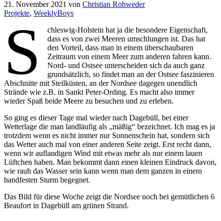
21. November 2021
von
Christian Rohweder
Projekte
,
WeeklyBoys
S
chleswig-Holstein hat ja die besondere Eigenschaft,
dass es von zwei Meeren umschlungen ist. Das hat
den Vorteil, dass man in einem überschaubaren
Zeitraum von einem Meer zum anderen fahren kann.
Nord- und Ostsee unterscheiden sich da auch ganz
grundsätzlich, so findet man an der Ostsee faszinieren
Abschnitte mit Steilküsten, an der Nordsee dagegen unendlich
Strände wie z.B. in Sankt Peter-Ording. Es macht also immer
wieder Spaß beide Meere zu besuchen und zu erleben.
So ging es dieser Tage mal wieder nach Dagebüll, bei einer
Wetterlage die man landläufig als „mäßig“ bezeichnet. Ich mag es ja
trotzdem wenn es nicht immer nur Sonnenschein hat, sondern sich
das Wetter auch mal von einer anderen Seite zeigt. Erst recht dann,
wenn wir auflandigen Wind mit etwas mehr als nur einem lauen
Lüftchen haben. Man bekommt dann einen kleinen Eindruck davon,
wie rauh das Wasser sein kann wenn man dem ganzen in einem
handfesten Sturm begegnet.
Das Bild für diese Woche zeigt die Nordsee noch bei gemütlichen 6
Beaufort in Dagebüll am grünen Strand.