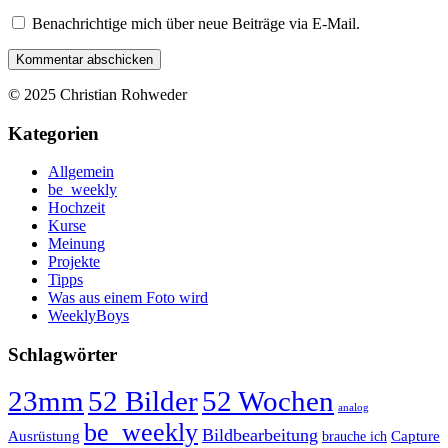
Benachrichtige mich über neue Beiträge via E-Mail.
© 2025 Christian Rohweder
Kategorien
Allgemein
be_weekly
Hochzeit
Kurse
Meinung
Projekte
Tipps
Was aus einem Foto wird
WeeklyBoys
Schlagwörter
23mm
52 Bilder
52 Wochen
analog
be_weekly
Bildbearbeitung
Ausrüstung
Capture
brauche ich