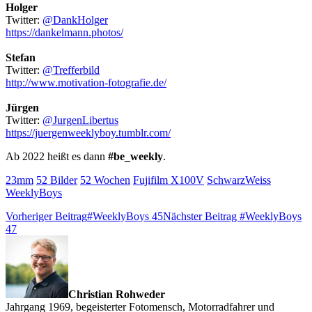
Holger
Twitter:
@DankHolger
https://dankelmann.photos/
Stefan
Twitter:
@Trefferbild
http://www.motivation-fotografie.de/
Jürgen
Twitter:
@JurgenLibertus
https://juergenweeklyboy.tumblr.com/
Ab 2022 heißt es dann
#be_weekly
.
23mm
52 Bilder
52 Wochen
Fujifilm X100V
SchwarzWeiss
WeeklyBoys
Vorheriger Beitrag
#WeeklyBoys 45
Nächster Beitrag
#WeeklyBoys
47
Christian Rohweder
Jahrgang 1969, begeisterter Fotomensch, Motorradfahrer und