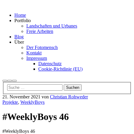
Home
Portfolio
Landschaften und Urbanes
Freie Arbeiten
Blog
Über
Der Fotomensch
Kontakt
Impressum
Datenschutz
Cookie-Richtlinie (EU)
Suchen
Mehr
Hauptmenü
Info
21. November 2021
von
Christian Rohweder
Projekte
,
WeeklyBoys
#WeeklyBoys 46
#WeeklyBoys 46