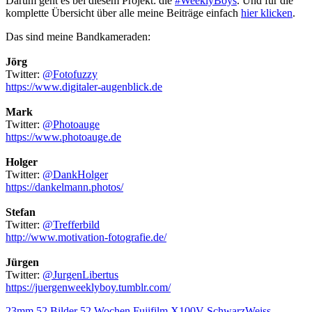
Darum geht es bei diesem Projekt: die
#WeeklyBoys
. Und für die
komplette Übersicht über alle meine Beiträge einfach
hier klicken
.
Das sind meine Bandkameraden:
Jörg
Twitter:
@Fotofuzzy
https://www.digitaler-augenblick.de
Mark
Twitter:
@Photoauge
https://www.photoauge.de
Holger
Twitter:
@DankHolger
https://dankelmann.photos/
Stefan
Twitter:
@Trefferbild
http://www.motivation-fotografie.de/
Jürgen
Twitter:
@JurgenLibertus
https://juergenweeklyboy.tumblr.com/
23mm
52 Bilder
52 Wochen
Fujifilm X100V
SchwarzWeiss