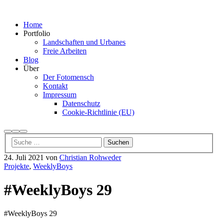
Home
Portfolio
Landschaften und Urbanes
Freie Arbeiten
Blog
Über
Der Fotomensch
Kontakt
Impressum
Datenschutz
Cookie-Richtlinie (EU)
Suchen
Mehr
Hauptmenü
Info
24. Juli 2021
von
Christian Rohweder
Projekte
,
WeeklyBoys
#WeeklyBoys 29
#WeeklyBoys 29