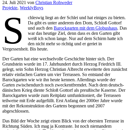
24. Juli 2021
von
Christian Rohweder
Projekte
,
WeeklyBoys
S
chleswig liegt an der Schlei und hat einiges zu bieten.
Da gibt es unter anderem den Dom, Schloß Gottorf
und auch den
Barockgarten mit dem Globushaus
. Das
war das heutige Ziel, denn dass es den Garten gibt
weiß ich schon lange. Nur auf dem Schirm hatte ich
den nicht mehr so richtig und er geriet in
Vergessenheit. Bis heute.
Der Garten hat eine wechselvolle Geschichte hinter sich. Der
Grundstein wurde im 17. Jahrhundert durch Herzog Friedrich III.
gelegt, sein Sohn Herzog Christian Albrecht erweiterte den zunächst
relativ einfachen Garten um vier Terrassen. So entstand der
Barockgarten wie wir ihn heute kennen. Allerdings wurde der
Garten zwischendurch noch zweckentfremdet. Nach dem deutsch-
dänischen Krieg diente Schloß Gottorf als preußische Kaserne. Der
Barockgarten wurde zum Reitplatz umfunktioniert, die Terrassen
teilweise mit Erde aufgefüllt. Erst Anfang der 2000er Jahre wurde
mit der Rekonstruktion des Gartens begonnen und 2007
abgeschlossen.
Das Bild der Woche zeigt einen Blick von der obersten Terrasse in
Richtung Süden. Ich mag ja Kontraste. Ist noch niemandem