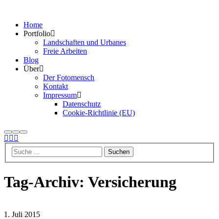
Home
Portfolio
Landschaften und Urbanes
Freie Arbeiten
Blog
Über
Der Fotomensch
Kontakt
Impressum
Datenschutz
Cookie-Richtlinie (EU)
Suchen
Mehr
Hauptmenü
Info
Tag-Archiv:
Versicherung
1. Juli 2015