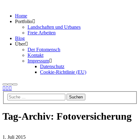
Home
Portfolio
Landschaften und Urbanes
Freie Arbeiten
Blog
Über
Der Fotomensch
Kontakt
Impressum
Datenschutz
Cookie-Richtlinie (EU)
Suchen
Mehr
Hauptmenü
Info
Tag-Archiv:
Fotoversicherung
1. Juli 2015