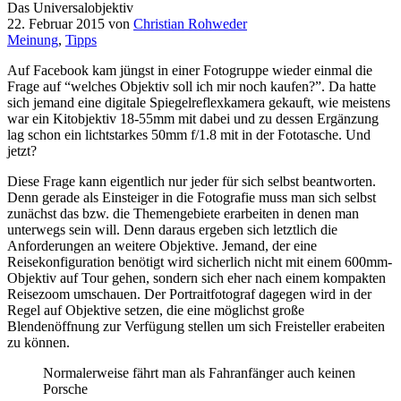
Das Universalobjektiv
22. Februar 2015
von
Christian Rohweder
Meinung
,
Tipps
Auf Facebook kam jüngst in einer Fotogruppe wieder einmal die
Frage auf “welches Objektiv soll ich mir noch kaufen?”. Da hatte
sich jemand eine digitale Spiegelreflexkamera gekauft, wie meistens
war ein Kitobjektiv 18-55mm mit dabei und zu dessen Ergänzung
lag schon ein lichtstarkes 50mm f/1.8 mit in der Fototasche. Und
jetzt?
Diese Frage kann eigentlich nur jeder für sich selbst beantworten.
Denn gerade als Einsteiger in die Fotografie muss man sich selbst
zunächst das bzw. die Themengebiete erarbeiten in denen man
unterwegs sein will. Denn daraus ergeben sich letztlich die
Anforderungen an weitere Objektive. Jemand, der eine
Reisekonfiguration benötigt wird sicherlich nicht mit einem 600mm-
Objektiv auf Tour gehen, sondern sich eher nach einem kompakten
Reisezoom umschauen. Der Portraitfotograf dagegen wird in der
Regel auf Objektive setzen, die eine möglichst große
Blendenöffnung zur Verfügung stellen um sich Freisteller erabeiten
zu können.
Normalerweise fährt man als Fahranfänger auch keinen
Porsche