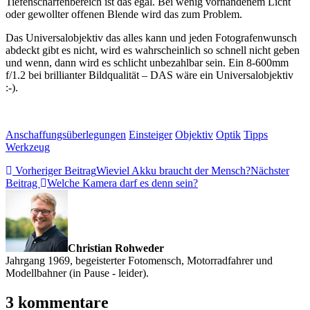
Tiefenschärfenbereich ist das egal. Bei wenig vorhandenem Licht
oder gewollter offenen Blende wird das zum Problem.
Das Universalobjektiv das alles kann und jeden Fotografenwunsch
abdeckt gibt es nicht, wird es wahrscheinlich so schnell nicht geben
und wenn, dann wird es schlicht unbezahlbar sein. Ein 8-600mm
f/1.2 bei brillianter Bildqualität – DAS wäre ein Universalobjektiv
:-).
Anschaffungsüberlegungen
Einsteiger
Objektiv
Optik
Tipps
Werkzeug
Vorheriger Beitrag
Wieviel Akku braucht der Mensch?
Nächster
Beitrag
Welche Kamera darf es denn sein?
Christian Rohweder
Jahrgang 1969, begeisterter Fotomensch, Motorradfahrer und
Modellbahner (in Pause - leider).
3 kommentare