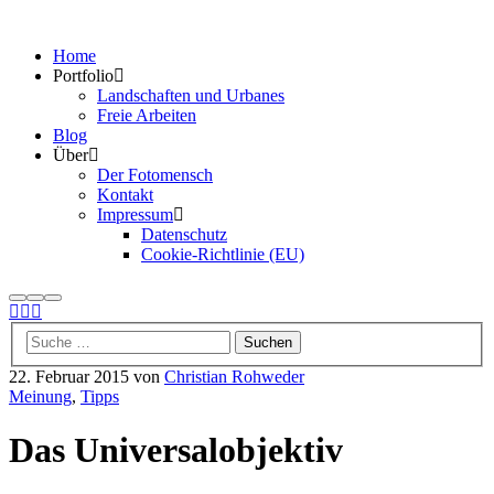
Home
Portfolio
Landschaften und Urbanes
Freie Arbeiten
Blog
Über
Der Fotomensch
Kontakt
Impressum
Datenschutz
Cookie-Richtlinie (EU)
Suchen
Mehr
Hauptmenü
Info
22. Februar 2015
von
Christian Rohweder
Meinung
,
Tipps
Das Universalobjektiv