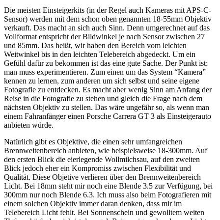
Die meisten Einsteigerkits (in der Regel auch Kameras mit APS-C-
Sensor) werden mit dem schon oben genannten 18-55mm Objektiv
verkauft. Das macht an sich auch Sinn. Denn umgerechnet auf das
Vollformat entspricht der Bildwinkel je nach Sensor zwischen 27
und 85mm. Das heißt, wir haben den Bereich vom leichten
Weitwinkel bis in den leichten Telebereich abgedeckt. Um ein
Gefühl dafür zu bekommen ist das eine gute Sache. Der Punkt ist:
man muss experimentieren. Zum einen um das System “Kamera”
kennen zu lernen, zum anderen um sich selbst und seine eigene
Fotografie zu entdecken. Es macht aber wenig Sinn am Anfang der
Reise in die Fotografie zu stehen und gleich die Frage nach dem
nächsten Objektiv zu stellen. Das wäre ungefähr so, als wenn man
einem Fahranfänger einen Porsche Carrera GT 3 als Einsteigerauto
anbieten würde.
Natürlich gibt es Objektive, die einen sehr umfangreichen
Brennweitenbereich anbieten, wie beispielsweise 18-300mm. Auf
den ersten Blick die eierlegende Wollmilchsau, auf den zweiten
Blick jedoch eher ein Kompromiss zwischen Flexibilität und
Qualität. Diese Objetive verlieren über den Brennweitenbereich
Licht. Bei 18mm steht mir noch eine Blende 3.5 zur Verfügung, bei
300mm nur noch Blende 6.3. Ich muss also beim Fotografieren mit
einem solchen Objektiv immer daran denken, dass mir im
Telebereich Licht fehlt. Bei Sonnenschein und gewolltem weiten