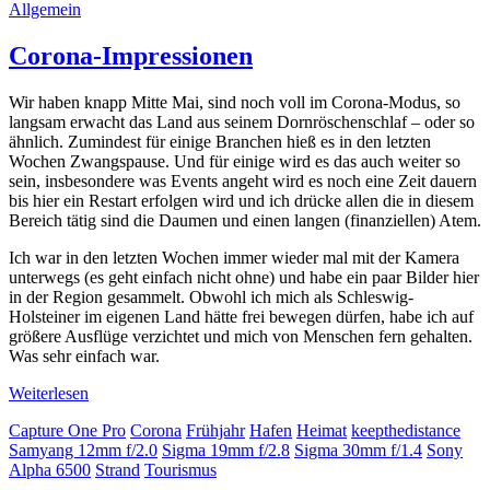
Allgemein
Corona-Impressionen
Wir haben knapp Mitte Mai, sind noch voll im Corona-Modus, so
langsam erwacht das Land aus seinem Dornröschenschlaf – oder so
ähnlich. Zumindest für einige Branchen hieß es in den letzten
Wochen Zwangspause. Und für einige wird es das auch weiter so
sein, insbesondere was Events angeht wird es noch eine Zeit dauern
bis hier ein Restart erfolgen wird und ich drücke allen die in diesem
Bereich tätig sind die Daumen und einen langen (finanziellen) Atem.
Ich war in den letzten Wochen immer wieder mal mit der Kamera
unterwegs (es geht einfach nicht ohne) und habe ein paar Bilder hier
in der Region gesammelt. Obwohl ich mich als Schleswig-
Holsteiner im eigenen Land hätte frei bewegen dürfen, habe ich auf
größere Ausflüge verzichtet und mich von Menschen fern gehalten.
Was sehr einfach war.
Weiterlesen
Capture One Pro
Corona
Frühjahr
Hafen
Heimat
keepthedistance
Samyang 12mm f/2.0
Sigma 19mm f/2.8
Sigma 30mm f/1.4
Sony
Alpha 6500
Strand
Tourismus