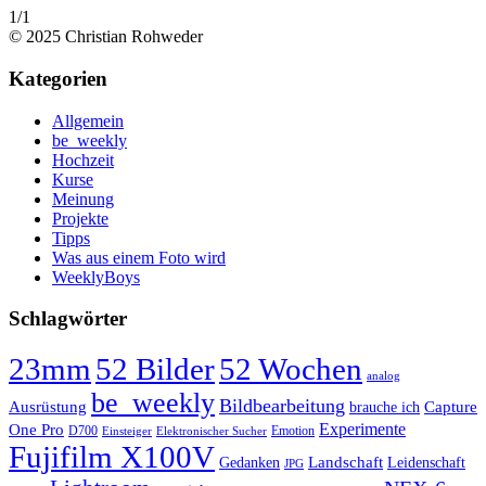
1/1
© 2025 Christian Rohweder
Kategorien
Allgemein
be_weekly
Hochzeit
Kurse
Meinung
Projekte
Tipps
Was aus einem Foto wird
WeeklyBoys
Schlagwörter
23mm
52 Bilder
52 Wochen
analog
be_weekly
Bildbearbeitung
Ausrüstung
Capture
brauche ich
Experimente
One Pro
D700
Emotion
Einsteiger
Elektronischer Sucher
Fujifilm X100V
Landschaft
Gedanken
Leidenschaft
JPG