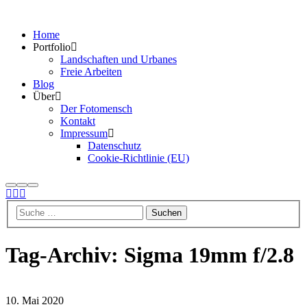
Home
Portfolio
Landschaften und Urbanes
Freie Arbeiten
Blog
Über
Der Fotomensch
Kontakt
Impressum
Datenschutz
Cookie-Richtlinie (EU)
Suchen
Mehr
Hauptmenü
Info
Tag-Archiv:
Sigma 19mm f/2.8
10. Mai 2020