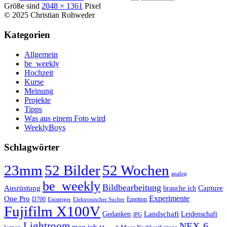
Größe sind
2048 × 1361
Pixel
© 2025 Christian Rohweder
Kategorien
Allgemein
be_weekly
Hochzeit
Kurse
Meinung
Projekte
Tipps
Was aus einem Foto wird
WeeklyBoys
Schlagwörter
23mm
52 Bilder
52 Wochen
analog
be_weekly
Bildbearbeitung
Ausrüstung
Capture
brauche ich
Experimente
One Pro
D700
Emotion
Einsteiger
Elektronischer Sucher
Fujifilm X100V
Landschaft
Gedanken
Leidenschaft
JPG
Lightroom
NEX-6