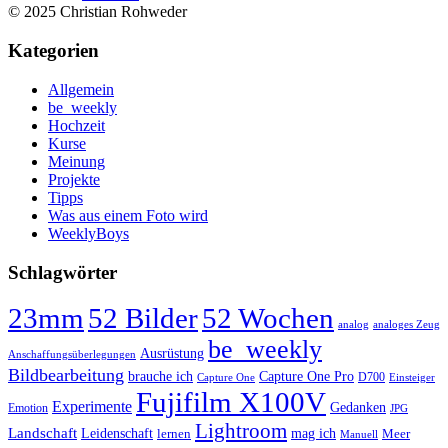
© 2025 Christian Rohweder
Kategorien
Allgemein
be_weekly
Hochzeit
Kurse
Meinung
Projekte
Tipps
Was aus einem Foto wird
WeeklyBoys
Schlagwörter
23mm
52 Bilder
52 Wochen
analog
analoges Zeug
be_weekly
Ausrüstung
Anschaffungsüberlegungen
Bildbearbeitung
Capture One Pro
brauche ich
D700
Capture One
Einsteiger
Fujifilm X100V
Experimente
Gedanken
Emotion
JPG
Lightroom
Landschaft
mag ich
Leidenschaft
lernen
Meer
Manuell