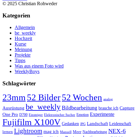
© 2025 Christian Rohweder
Kategorien
Allgemein
be_weekly
Hochzeit
Kurse
Meinung
Projekte
Tipps
Was aus einem Foto wird
WeeklyBoys
Schlagwörter
23mm
52 Bilder
52 Wochen
analog
be_weekly
Bildbearbeitung
Ausrüstung
Capture
brauche ich
Experimente
One Pro
D700
Emotion
Einsteiger
Elektronischer Sucher
Fujifilm X100V
Landschaft
Gedanken
Leidenschaft
JPG
Lightroom
NEX-6
mag ich
lernen
Meer
Nachbearbeitung
Manuell