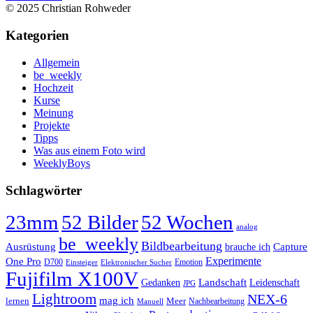
© 2025 Christian Rohweder
Kategorien
Allgemein
be_weekly
Hochzeit
Kurse
Meinung
Projekte
Tipps
Was aus einem Foto wird
WeeklyBoys
Schlagwörter
23mm
52 Bilder
52 Wochen
analog
be_weekly
Bildbearbeitung
Ausrüstung
Capture
brauche ich
Experimente
One Pro
D700
Emotion
Einsteiger
Elektronischer Sucher
Fujifilm X100V
Landschaft
Gedanken
Leidenschaft
JPG
Lightroom
NEX-6
mag ich
lernen
Meer
Nachbearbeitung
Manuell